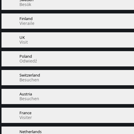
Besök
Finland
Vieraile
UK
Visit
Poland
Odwiedź
Switzerland
Besuchen
Austria
Besuchen
France
Visiter
Netherlands