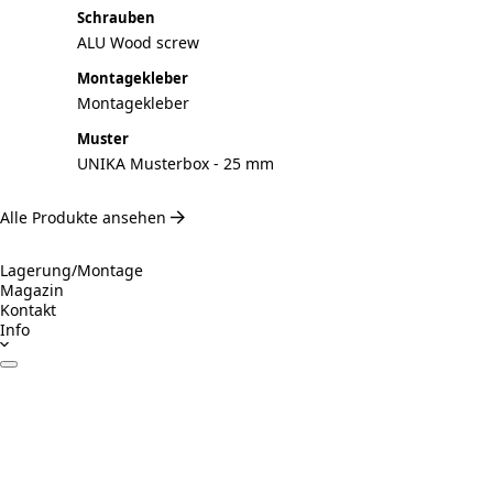
Schrauben
ALU Wood screw
Montagekleber
Montagekleber
Muster
UNIKA Musterbox - 25 mm
Alle Produkte ansehen
Lagerung/Montage
Magazin
Kontakt
Info
Datenblätter
Zertifikate
Betrieb & Wartung
Montageanleitung
Inspiration
Verantwortungsvolles Bauen