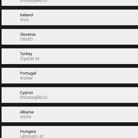
Επισκεφθείτε
Ireland
Visit
Slovenia
Obišči
Turkey
Ziyaret et
Portugal
Visitar
Cyprus
Επισκεφθείτε
Albania
Vizito
Hungary
Látogass el