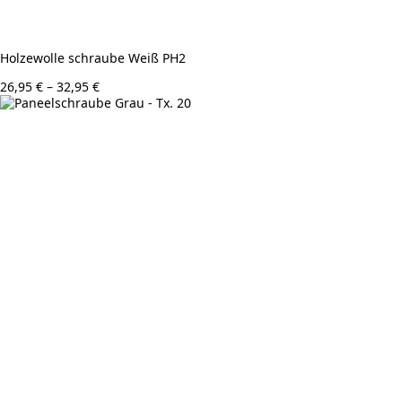
Holzewolle schraube Weiß PH2
Preisspanne:
26,95
€
–
32,95
€
26,95 €
bis
32,95 €