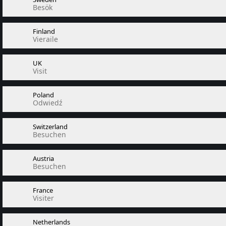
Besök
Finland
Vieraile
UK
Visit
Poland
Odwiedź
Switzerland
Besuchen
Austria
Besuchen
France
Visiter
Netherlands