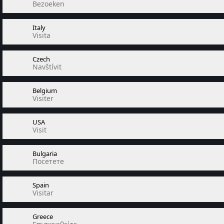
Bezoeken
Italy
Visita
Czech
Navštívit
Belgium
Visiter
USA
Visit
Bulgaria
Посетете
Spain
Visitar
Greece