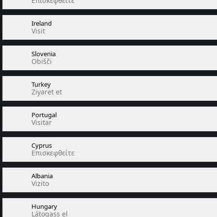
Επισκεφθείτε
Ireland
Visit
Slovenia
Obišči
Turkey
Ziyaret et
Portugal
Visitar
Cyprus
Επισκεφθείτε
Albania
Vizito
Hungary
Látogass el