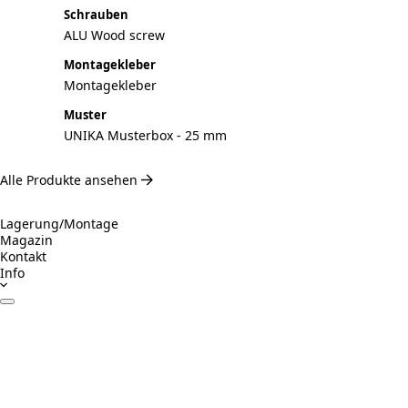
Schrauben
ALU Wood screw
Montagekleber
Montagekleber
Muster
UNIKA Musterbox - 25 mm
Alle Produkte ansehen
Lagerung/Montage
Magazin
Kontakt
Info
Datenblätter
Zertifikate
Betrieb & Wartung
Montageanleitung
Inspiration
Verantwortungsvolles Bauen