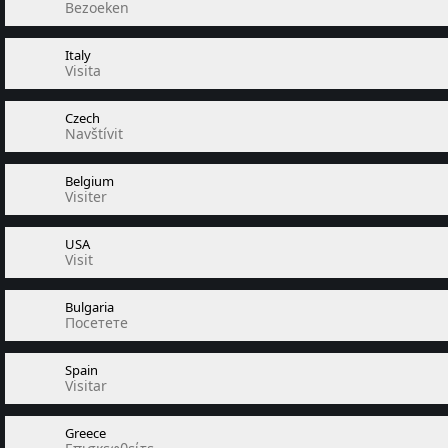
Bezoeken
Italy
Visita
Czech
Navštívit
Belgium
Visiter
USA
Visit
Bulgaria
Посетете
Spain
Visitar
Greece