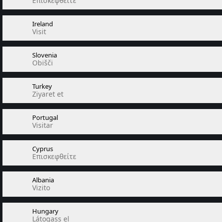
Επισκεφθείτε
Ireland
Visit
Slovenia
Obišči
Turkey
Ziyaret et
Portugal
Visitar
Cyprus
Επισκεφθείτε
Albania
Vizito
Hungary
Látogass el