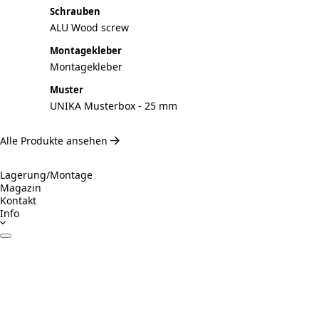
Schrauben
ALU Wood screw
Montagekleber
Montagekleber
Muster
UNIKA Musterbox - 25 mm
Alle Produkte ansehen
Lagerung/Montage
Magazin
Kontakt
Info
Datenblätter
Zertifikate
Betrieb & Wartung
Montageanleitung
Inspiration
Verantwortungsvolles Bauen