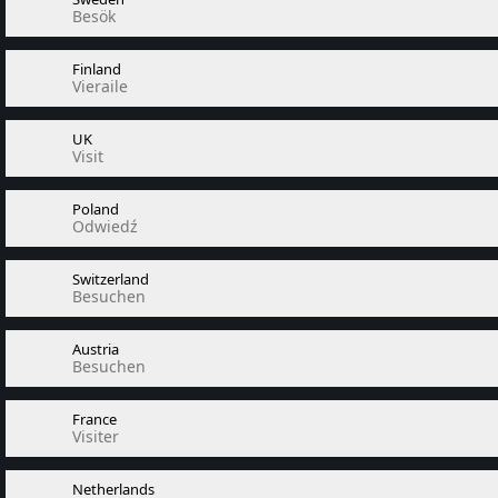
Besök
Finland
Vieraile
UK
Visit
Poland
Odwiedź
Switzerland
Besuchen
Austria
Besuchen
France
Visiter
Netherlands