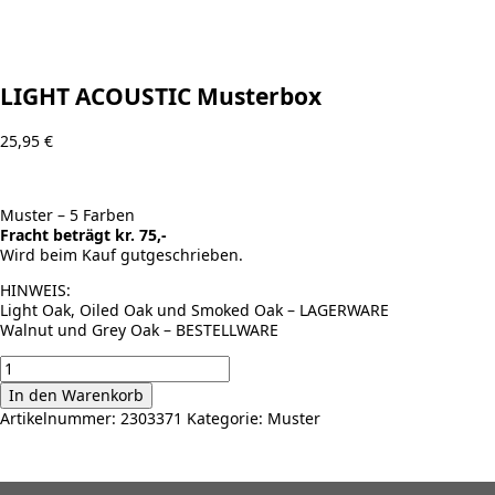
LIGHT ACOUSTIC Musterbox
25,95
€
Muster – 5 Farben
Fracht beträgt kr. 75,-
Wird beim Kauf gutgeschrieben.
HINWEIS:
Light Oak, Oiled Oak und Smoked Oak – LAGERWARE
Walnut und Grey Oak – BESTELLWARE
LIGHT
ACOUSTIC
In den Warenkorb
Musterbox
Artikelnummer:
2303371
Kategorie:
Muster
Menge