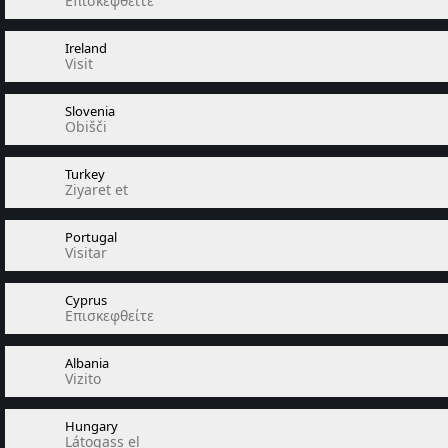
Επισκεφθείτε
Ireland
Visit
Slovenia
Obišči
Turkey
Ziyaret et
Portugal
Visitar
Cyprus
Επισκεφθείτε
Albania
Vizito
Hungary
Látogass el