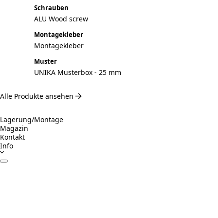
Schrauben
ALU Wood screw
Montagekleber
Montagekleber
Muster
UNIKA Musterbox - 25 mm
Alle Produkte ansehen
Lagerung/Montage
Magazin
Kontakt
Info
Datenblätter
Zertifikate
Betrieb & Wartung
Montageanleitung
Inspiration
Verantwortungsvolles Bauen