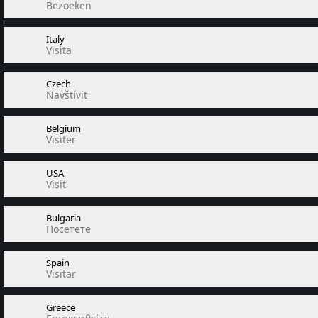
Bezoeken
Italy
Visita
Czech
Navštívit
Belgium
Visiter
USA
Visit
Bulgaria
Посетете
Spain
Visitar
Greece