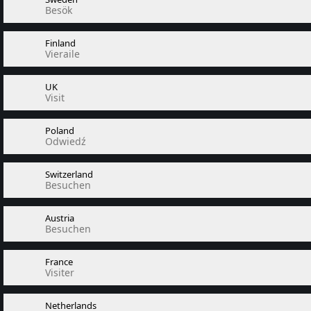
Besök
Finland
Vieraile
UK
Visit
Poland
Odwiedź
Switzerland
Besuchen
Austria
Besuchen
France
Visiter
Netherlands